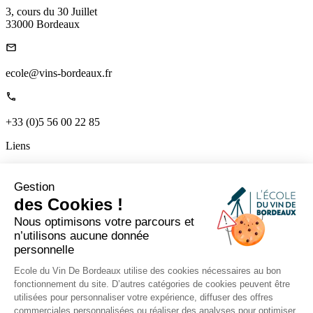
3, cours du 30 Juillet
33000 Bordeaux
ecole@vins-bordeaux.fr
+33 (0)5 56 00 22 85
Liens
Accueil
Qui sommes-nous
Gestion
Nos ateliers
des Cookies !
Professionnels
Nos formateurs
Nous optimisons votre parcours et
Le mag
n’utilisons aucune donnée
Contactez nous
personnelle
L’extranet formateurs
Ecole du Vin De Bordeaux utilise des cookies nécessaires au bon
fonctionnement du site. D’autres catégories de cookies peuvent être
utilisées pour personnaliser votre expérience, diffuser des offres
Suivez-nous sur les réseaux pour rester connecté.
commerciales personnalisées ou réaliser des analyses pour optimiser