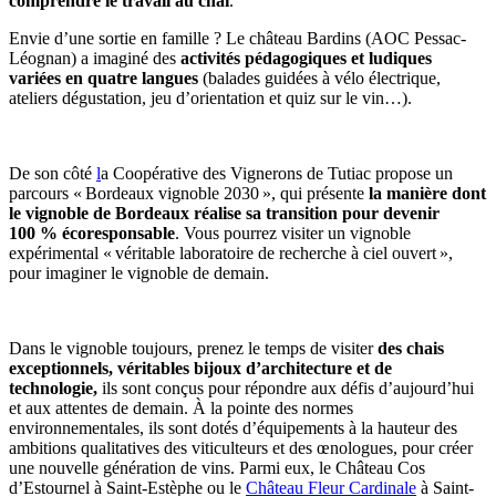
comprendre le travail au chai
.
Envie d’une sortie en famille ? Le château Bardins (AOC Pessac-
Léognan) a imaginé des
activités pédagogiques et ludiques
variées
en quatre langues
(balades guidées à vélo électrique,
ateliers dégustation, jeu d’orientation et quiz sur le vin…).
De son côté
l
a Coopérative des Vignerons de Tutiac propose un
parcours « Bordeaux vignoble 2030 », qui présente
la manière dont
le vignoble de Bordeaux réalise sa transition pour devenir
100 % écoresponsable
. Vous pourrez visiter un vignoble
expérimental « véritable laboratoire de recherche à ciel ouvert »,
pour imaginer le vignoble de demain.
Dans le vignoble toujours, prenez le temps de visiter
des chais
exceptionnels, véritables bijoux d’architecture et de
technologie,
ils sont conçus pour répondre aux défis d’aujourd’hui
et aux attentes de demain. À la pointe des normes
environnementales, ils sont dotés d’équipements à la hauteur des
ambitions qualitatives des viticulteurs et des œnologues, pour créer
une nouvelle génération de vins. Parmi eux, le Château Cos
d’Estournel à Saint-Estèphe ou le
Château Fleur Cardinale
à Saint-