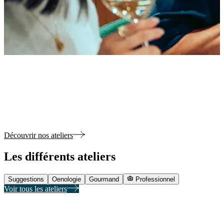
Enfin un cadeau qui ne finira pas à la
cave !
Offrez une expérience unique à l'École du
Vin de Bordeaux.
Découvrir nos ateliers
Les différents
ateliers
Suggestions
Oenologie
Gourmand
Professionnel
Voir tous les ateliers