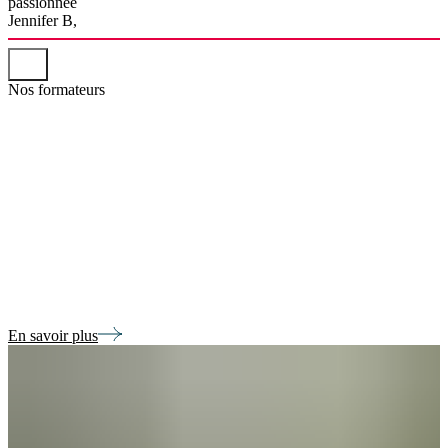
passionnée
Jennifer B,
Nos formateurs
Au fil de nos ateliers, laissez-vous guider
par ces professionnels du vin passionnés !
Vignerons, œnologues, sommeliers,
négociants…
Leurs profils sont variés, mais leur envie
est toujours la même : vous partager leurs
connaissances et leur enthousiasme.
En savoir plus