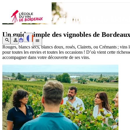
L'école du Vin de Bordeaux
Quels sont les vignobles du Bord
Un guide simple des vignobles de Bordeaux 
Rouges, blancs secs, blancs doux, rosés, Clairets, ou Crémants ; vin
pour toutes les envies et toutes les occasions ! D’où vient cette riches
accompagner dans votre découverte de ses vins.