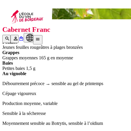
Bottle N°9
Cabernet Franc
Feuilles
Jeunes feuilles rougeâtres à plages bronzées
Grappes
Grappes moyennes 165 g en moyenne
Baies
Petites baies 1,5 g
Au vignoble
Débourrement précoce → sensible au gel de printemps
Cépage vigoureux
Production moyenne, variable
Sensible à la sécheresse
Moyennement sensible au Botrytis, sensible à l’oïdium