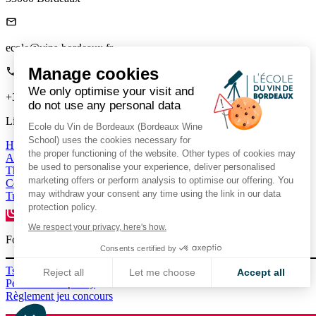
ecole@vins-bordeaux.fr
Manage cookies
We only optimise your visit and
+33 (0)5 56 00 22 85
do not use any personal data
Links
Ecole du Vin de Bordeaux (Bordeaux Wine
School) uses the cookies necessary for
Home
the proper functioning of the website. Other types of cookies may
About us
be used to personalise your experience, deliver personalised
The Mag
marketing offers or perform analysis to optimise our offering. You
Contact us
may withdraw your consent any time using the link in our data
Tutor Portal
protection policy.
We respect your privacy, here's how.
Follow us on social media to stay connected.
Consents certified by
Ts & Cs
Reject all
Let me choose
Accept all
Personal data policy
Axeptio consent
Règlement jeu concours
Consent Management Platform: Personalize Your Options