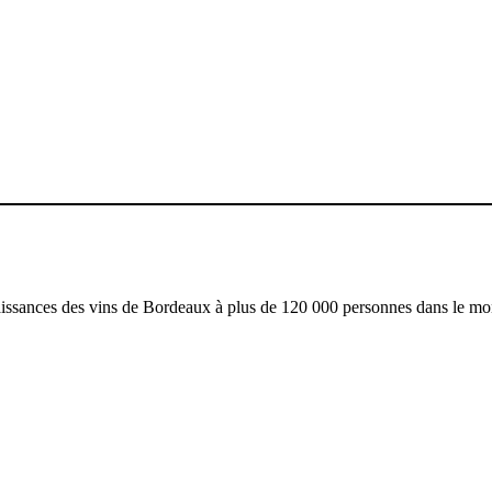
ne. I signed up to a one-day workshop and I was enthralled by the tuto
, whatever their profession!
naissances des vins de Bordeaux à plus de 120 000 personnes dans le m