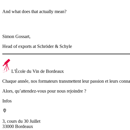
And what does that actually mean?
Arriving from the medical sphere, I was a beginner in the world of wi
working in the Bordeaux wine industry should attend these workshops
Simon Gossart,
Head of exports at Schröder & Schyle
L'École du Vin de Bordeaux
Chaque année, nos formateurs transmettent leur passion et leurs con
Alors, qu’attendez-vous pour nous rejoindre ?
Infos
3, cours du 30 Juillet
33000 Bordeaux