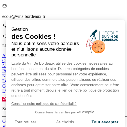
ecole@vins-bordeaux.fr
Gestion
des Cookies !
+33 (0)5 56 00 22 85
Nous optimisons votre parcours
Liens
et n’utilisons aucune donnée
personnelle
Accueil
Qui sommes-nous
Ecole du Vin De Bordeaux utilise des cookies nécessaires au
Nos ateliers
bon fonctionnement du site. D’autres catégories de cookies
Professionnels
peuvent être utilisées pour personnaliser votre expérience,
Nos formateurs
diffuser des offres commerciales personnalisées ou réaliser des
Le mag
analyses pour optimiser notre offre. Votre consentement peut être
Contactez nous
retiré à tout moment depuis le lien de notre politique de protection
L’extranet formateurs
des données.
Consulter notre politique de confidentialité
Suivez-nous sur les réseaux pour rester connecté.
Consentements certifiés par
CGU-CGV
Tout refuser
Je choisis
Tout accepter
Vie privée et données personnelles