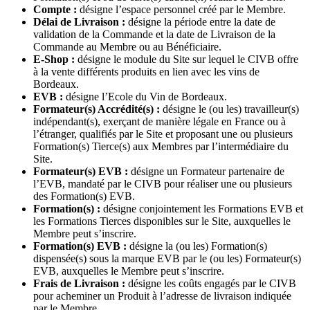
Compte :
désigne l’espace personnel créé par le Membre.
Délai de Livraison :
désigne la période entre la date de
validation de la Commande et la date de Livraison de la
Commande au Membre ou au Bénéficiaire.
E-Shop :
désigne le module du Site sur lequel le CIVB offre
à la vente différents produits en lien avec les vins de
Bordeaux.
EVB :
désigne l’Ecole du Vin de Bordeaux.
Formateur(s) Accrédité(s) :
désigne le (ou les) travailleur(s)
indépendant(s), exerçant de manière légale en France ou à
l’étranger, qualifiés par le Site et proposant une ou plusieurs
Formation(s) Tierce(s) aux Membres par l’intermédiaire du
Site.
Formateur(s) EVB :
désigne un Formateur partenaire de
l’EVB, mandaté par le CIVB pour réaliser une ou plusieurs
des Formation(s) EVB.
Formation(s) :
désigne conjointement les Formations EVB et
les Formations Tierces disponibles sur le Site, auxquelles le
Membre peut s’inscrire.
Formation(s) EVB :
désigne la (ou les) Formation(s)
dispensée(s) sous la marque EVB par le (ou les) Formateur(s)
EVB, auxquelles le Membre peut s’inscrire.
Frais de Livraison :
désigne les coûts engagés par le CIVB
pour acheminer un Produit à l’adresse de livraison indiquée
par le Membre.