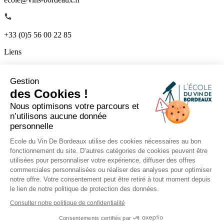
+33 (0)5 56 00 22 85
Liens
Accueil
Qui sommes-nous
Gestion
Nos ateliers
des Cookies !
Professionnels
Nos formateurs
Nous optimisons votre parcours et
Le mag
n’utilisons aucune donnée
Contactez nous
personnelle
L’extranet formateurs
Ecole du Vin De Bordeaux utilise des cookies nécessaires au bon
fonctionnement du site. D’autres catégories de cookies peuvent être
utilisées pour personnaliser votre expérience, diffuser des offres
Suivez-nous sur les réseaux pour rester connecté.
commerciales personnalisées ou réaliser des analyses pour optimiser
notre offre. Votre consentement peut être retiré à tout moment depuis
CGU-CGV
le lien de notre politique de protection des données.
Vie privée et données personnelles
Jeu concours
Consulter notre politique de confidentialité
Consentements certifiés par
L'abus d'alcool est dangereux pour la santé, à consommer avec